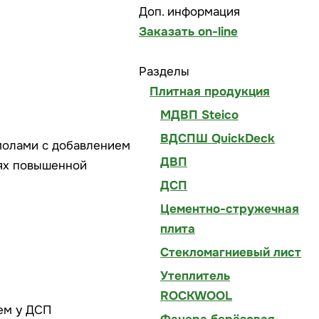
Доп. информация
Заказать on-line
Разделы
Плитная продукция
МДВП Steico
ВДСПШ QuickDeck
молами с добавлением
ДВП
иях повышенной
ДСП
Цементно-стружечная
плита
Стекломагниевый лист
Утеплитель
ROCKWOOL
чем у ДСП