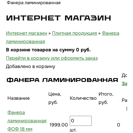
Фанера ламинированная
Интернет магазин
Интернет магазин
»
Плитная продукция
»
Фанера
ламинированная
В корзине товаров на сумму
0
руб.
Перейти в корзину или оформить заказ
Добавлено в корзину
Доп.
Фанера ламинированная
Зака
Цена,
Итого,
Название
Количество
Разд
руб.
руб.
Пл
Фанера
ламинированная
1999.00
0
ФОФ 18 мм
шт.