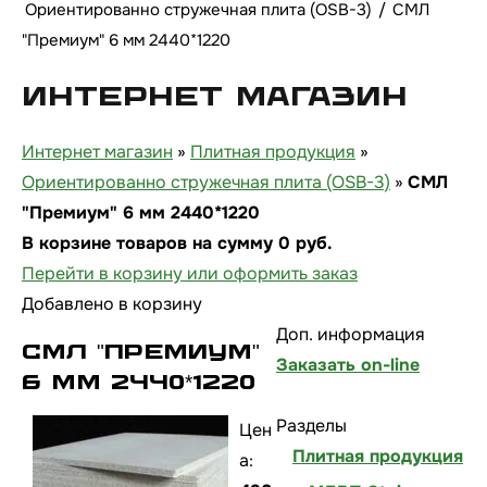
Ориентированно стружечная плита (OSB-3)
/
СМЛ
"Премиум" 6 мм 2440*1220
Интернет магазин
Интернет магазин
»
Плитная продукция
»
Ориентированно стружечная плита (OSB-3)
»
СМЛ
"Премиум" 6 мм 2440*1220
В корзине товаров на сумму
0
руб.
Перейти в корзину или оформить заказ
Добавлено в корзину
Доп. информация
СМЛ "Премиум"
Заказать on-line
6 мм 2440*1220
Разделы
Цен
Плитная продукция
а: