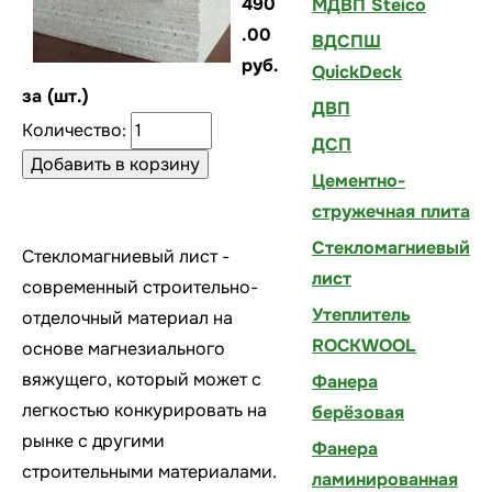
490
МДВП Steico
.00
ВДСПШ
руб.
QuickDeck
за (шт.)
ДВП
Количество:
ДСП
Цементно-
стружечная плита
Стекломагниевый
Стекломагниевый лист -
лист
современный строительно-
Утеплитель
отделочный материал на
ROCKWOOL
основе магнезиального
вяжущего, который может с
Фанера
легкостью конкурировать на
берёзовая
рынке с другими
Фанера
строительными материалами.
ламинированная