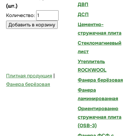
ДВП
(шт.)
ДСП
Количество:
Цементно-
стружечная плита
Стекломагниевый
лист
Утеплитель
ROCKWOOL
Плитная продукция
|
Фанера берёзовая
Фанера берёзовая
Фанера
ламинированная
Ориентированно
стружечная плита
(OSB-3)
Фанера ФСФ с